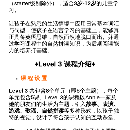
（
starter
级别除外），适合
3岁-12岁
的儿童学
习。
让孩子在熟悉的生活情境中应用日常基本词汇
与句型，使孩子在语言学习的基础上，能够真
正具备英语思维，自然而然地脱口而出。并通
过学习课程中的自然拼读知识，为后期阅读能
力的培养打基础。
♦
Level
3 课程介绍♦
课 程 设 置
Level
3
共包含
8
个单元（即8个主题），每个
单元包含
5
课。
Level
3的课程以
Annie
一家及
她的朋友们的生活为主题，引入
故事、表演、
游戏、歌谣、自然拼读
等多种形式，以孩子独
特的视觉，设计了符合孩子认知的互动课堂。