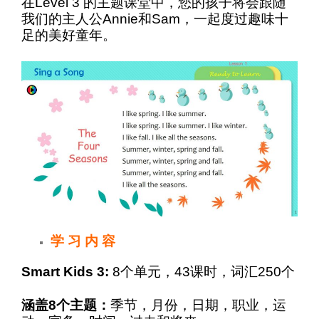
在
Level
3 的主题课堂中，您的孩子将会跟随
我们的主人公
Annie
和
Sam
，一起度过趣味十
足的美好童年。
学 习 内 容
Smart Kids
3:
8个单元，43课时，词汇250个
涵盖8个主题：
季节，月份，日期，职业，运